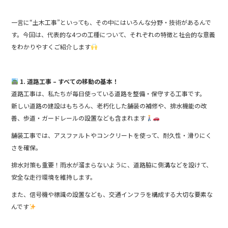
b
一言に“土木工事”といっても、その中にはいろんな分野・技術があるんで
o
す。今回は、代表的な4つの工種について、それぞれの特徴と社会的な意義
o
をわかりやすくご紹介します
k
1. 道路工事 – すべての移動の基本！
道路工事は、私たちが毎日使っている道路を整備・保守する工事です。
新しい道路の建設はもちろん、老朽化した舗装の補修や、排水機能の改
善、歩道・ガードレールの設置なども含まれます
舗装工事では、アスファルトやコンクリートを使って、耐久性・滑りにく
さを確保。
排水対策も重要！雨水が溜まらないように、道路脇に側溝などを設けて、
安全な走行環境を維持します。
また、信号機や標識の設置なども、交通インフラを構成する大切な要素な
んです