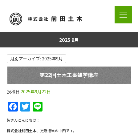
2025 9月
月別アーカイブ:
2025年9月
第22回土木工事雑学講座
投稿日
2025年9月22日
F
T
Li
a
w
n
皆さんこんにちは！
c
itt
e
株式会社前田土木
、更新担当の中西です。
e
er