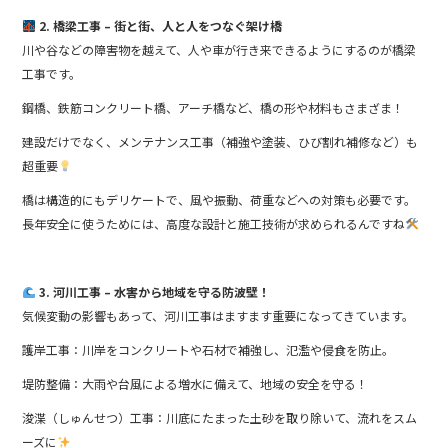
2. 橋梁工事 – 街と街、人と人をつなぐ架け橋
川や谷などの障害物を越えて、人や車が行き来できるようにするのが橋梁
工事です。
鋼橋、鉄筋コンクリート橋、アーチ橋など、橋の形や材料もさまざま！
建設だけでなく、メンテナンス工事（補強や塗装、ひび割れ補修など）も
超重要
橋は構造的にもデリケートで、風や振動、荷重などへの対策も必要です。
長年安全に使うためには、高度な設計と施工技術が求められるんですね
3. 河川工事 – 水害から地域を守る防波壁！
気候変動の影響もあって、河川工事はますます重要になってきています。
護岸工事：川岸をコンクリートや石材で補強し、氾濫や侵食を防止。
堤防整備：大雨や台風による増水に備えて、地域の安全を守る！
浚渫（しゅんせつ）工事：川底にたまった土砂を取り除いて、流れをスム
ーズに