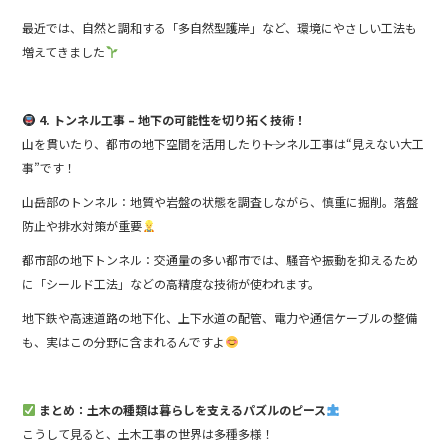
最近では、自然と調和する「多自然型護岸」など、環境にやさしい工法も
増えてきました
4. トンネル工事 – 地下の可能性を切り拓く技術！
山を貫いたり、都市の地下空間を活用したり――トンネル工事は“見えない大工
事”です！
山岳部のトンネル：地質や岩盤の状態を調査しながら、慎重に掘削。落盤
防止や排水対策が重要
都市部の地下トンネル：交通量の多い都市では、騒音や振動を抑えるため
に「シールド工法」などの高精度な技術が使われます。
地下鉄や高速道路の地下化、上下水道の配管、電力や通信ケーブルの整備
も、実はこの分野に含まれるんですよ
まとめ：土木の種類は暮らしを支えるパズルのピース
こうして見ると、土木工事の世界は多種多様！