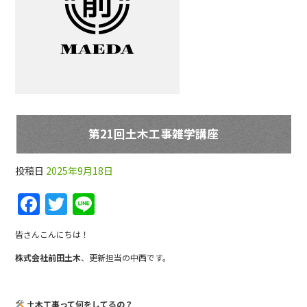
第21回土木工事雑学講座
投稿日
2025年9月18日
F
T
Li
a
w
n
皆さんこんにちは！
c
itt
e
株式会社前田土木
、更新担当の中西です。
e
er
b
土木工事って何をしてるの？