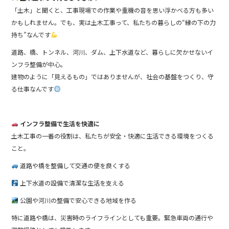
o
「土木」と聞くと、工事現場での作業や重機の音を思い浮かべる方も多い
o
かもしれません。でも、実は土木工事って、私たちの暮らしの“縁の下の力
k
持ち”なんです
道路、橋、トンネル、河川、ダム、上下水道など、暮らしに欠かせないイ
ンフラ整備が中心。
建物のように「見えるもの」ではありませんが、社会の基盤をつくり、守
る仕事なんです
インフラ整備で生活を快適に
土木工事の一番の役割は、私たちが安全・快適に生活できる環境をつくる
こと。
道路や橋を整備して交通の便を良くする
上下水道の設備で清潔な生活を支える
公園や河川の整備で安心できる地域を作る
特に道路や橋は、災害時のライフラインとしても重要。緊急車両の通行や