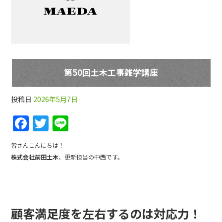
第50回土木工事雑学講座
投稿日
2026年5月7日
F
T
Li
a
w
n
皆さんこんにちは！
c
itt
e
株式会社前田土木
、更新担当の中西です。
e
er
b
o
顧客満足度を左右するのは対応力！
o