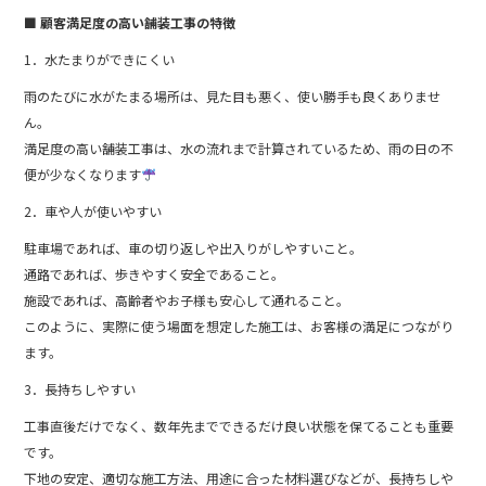
■ 顧客満足度の高い舗装工事の特徴
1．水たまりができにくい
雨のたびに水がたまる場所は、見た目も悪く、使い勝手も良くありませ
ん。
満足度の高い舗装工事は、水の流れまで計算されているため、雨の日の不
便が少なくなります
2．車や人が使いやすい
駐車場であれば、車の切り返しや出入りがしやすいこと。
通路であれば、歩きやすく安全であること。
施設であれば、高齢者やお子様も安心して通れること。
このように、実際に使う場面を想定した施工は、お客様の満足につながり
ます。
3．長持ちしやすい
工事直後だけでなく、数年先までできるだけ良い状態を保てることも重要
です。
下地の安定、適切な施工方法、用途に合った材料選びなどが、長持ちしや