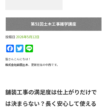
第51回土木工事雑学講座
投稿日
2026年5月12日
F
T
Li
a
w
n
皆さんこんにちは！
c
itt
e
株式会社前田土木
、更新担当の中西です。
e
er
b
o
舗装工事の満足度は仕上がりだけで
o
k
は決まらない？長く安心して使える