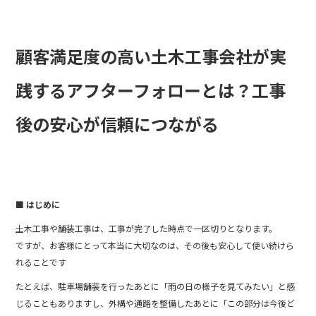
b
o
顧客満足度の高い土木工事会社が実
o
k
践するアフターフォローとは？工事
後の安心が信頼につながる
■ はじめに
土木工事や舗装工事は、工事が完了した時点で一区切りとなります。
ですが、お客様にとって本当に大切なのは、その後も安心して使い続けら
れることです
たとえば、駐車場舗装を行ったあとに「雨の日の様子を見てみたい」と感
じることもありますし、外構や通路を整備したあとに「この部分は今後ど