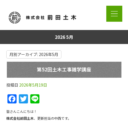
2026 5月
月別アーカイブ:
2026年5月
第52回土木工事雑学講座
投稿日
2026年5月19日
F
T
Li
a
w
n
皆さんこんにちは！
c
itt
e
株式会社前田土木
、更新担当の中西です。
e
er