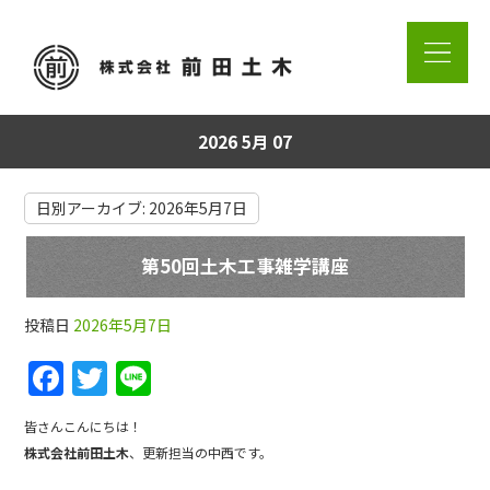
2026 5月 07
日別アーカイブ:
2026年5月7日
第50回土木工事雑学講座
投稿日
2026年5月7日
F
T
Li
a
w
n
皆さんこんにちは！
c
itt
e
株式会社前田土木
、更新担当の中西です。
e
er