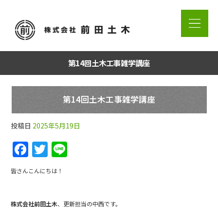
第14回土木工事雑学講座
第14回土木工事雑学講座
投稿日
2025年5月19日
F
T
Li
a
w
n
皆さんこんにちは！
c
itt
e
e
er
株式会社前田土木
、更新担当の中西です。
b