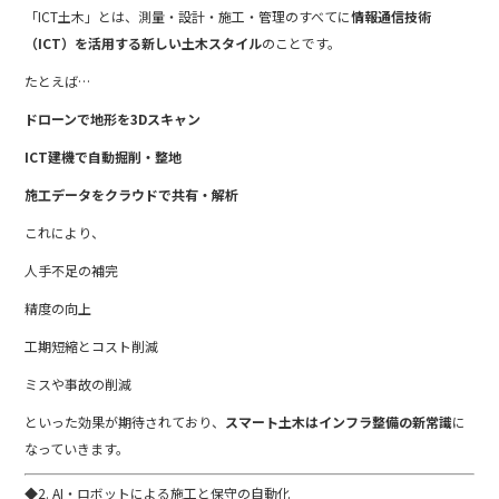
「ICT土木」とは、測量・設計・施工・管理のすべてに
情報通信技術
（ICT）を活用する新しい土木スタイル
のことです。
たとえば…
ドローンで地形を3Dスキャン
ICT建機で自動掘削・整地
施工データをクラウドで共有・解析
これにより、
人手不足の補完
精度の向上
工期短縮とコスト削減
ミスや事故の削減
といった効果が期待されており、
スマート土木はインフラ整備の新常識
に
なっていきます。
◆2. AI・ロボットによる施工と保守の自動化