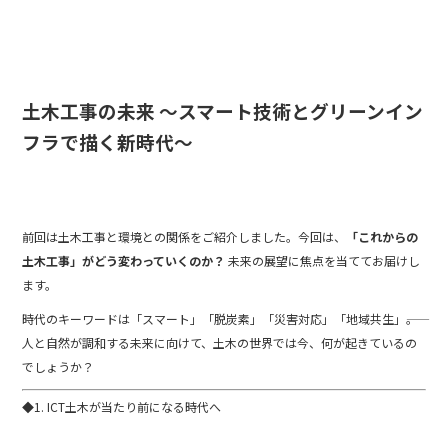
o
o
k
土木工事の未来 〜スマート技術とグリーンイン
フラで描く新時代〜
前回は土木工事と環境との関係をご紹介しました。今回は、
「これからの
土木工事」がどう変わっていくのか？
未来の展望に焦点を当ててお届けし
ます。
時代のキーワードは「スマート」「脱炭素」「災害対応」「地域共生」――。
人と自然が調和する未来に向けて、土木の世界では今、何が起きているの
でしょうか？
◆1. ICT土木が当たり前になる時代へ