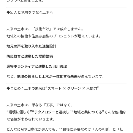
ンフラへと進化します。
◆5. 人と地域をつなぐ土木へ
未来の土木は、「技術だけ」では成立しません。
地域との協働や住民参加型のプロジェクトが増えています。
地元の声を取り入れた道路設計
防災教育と連動した堤防整備
災害ボランティアと連携した河川管理
など、
地域の暮らしと土木が一体化する未来
が進んでいます。
◆まとめ：土木の未来は“スマート × グリーン × 人間力”
未来の土木は、単なる「工事」ではなく、
“環境に優しく”“テクノロジーと連携し”“地域と共につくる”
――そんな包括的
な価値が求められていきます。
どんなにAIや自動化が進んでも、**最後に必要なのは「人の判断」と「社