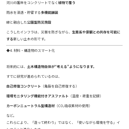
河川の護岸をコンクリートでなく
植物で覆う
雨水を浸透・貯留する
多機能舗装
緑と融合した
公園型防災施設
こうしたインフラは、災害を防ぎながら、
生態系や景観との共存を可能に
する
新しい土木の形です。
◆4. 材料・構造物のスマート化
将来的には、
土木構造物自体が“考える”ようになります。
すでに研究が進められているのは、
自己修復コンクリート
（亀裂を自己修復する）
環境モニタリング機能付きアスファルト
（温度・荷重を記録）
カーボンニュートラル型構造材
（CO₂吸収素材の使用）
など。
これらにより、「造って終わり」ではなく、「使いながら環境を守る」イ