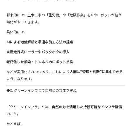
将来的には、土木工事の「重労働」や「危険作業」をAIやロボットが担う
時代がやってきます。
具体的には、
AIによる地盤解析と最適な施工方法の提案
自動走行式ローラーやバックホウの導入
老朽化した橋梁・トンネルのロボット点検
などが実用化されつつあり、これにより
人間は“管理と判断”に集中
できる
ようになります。
◆3. グリーンインフラで自然との共生を実現
「グリーンインフラ」とは、
自然の力を活用した持続可能なインフラ整備
のこと。
たとえば、